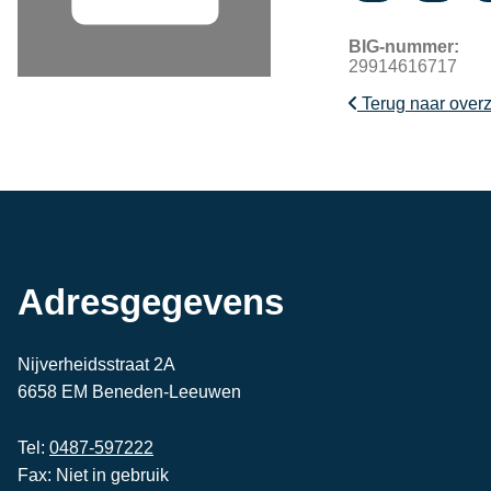
BIG-nummer:
29914616717
Terug naar overz
Adresgegevens
Nijverheidsstraat 2A
6658 EM Beneden-Leeuwen
Tel:
0487-597222
Fax: Niet in gebruik