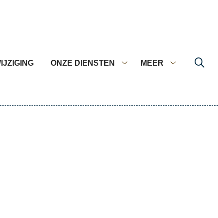
IJZIGING
ONZE DIENSTEN
MEER
Onze
Meer
diensten
submenu
submenu