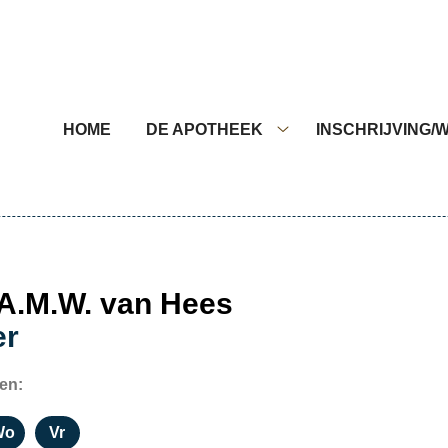
nu
HOME
DE APOTHEEK
INSCHRIJVING/W
De
apotheek
submenu
 A.M.W. van Hees
er
en:
Wo
Vr
ag
Woensdag
Vrijdag