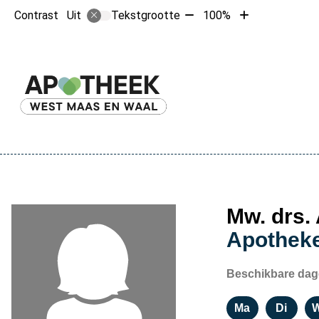
Tekst
Tekst
Contrast
Tekstgrootte
100%
Uit
verkleinen
vergroten
met
met
10%
10%
Hoofdme
Mw. drs.
Apothek
Beschikbare dag
Ma
Di
Maandag
Dinsd